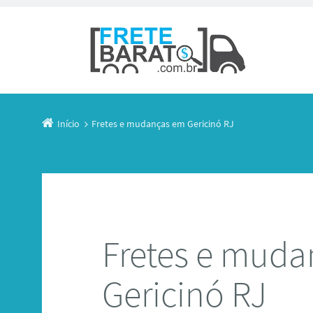
Início
Fretes e mudanças em Gericinó RJ
Fretes e mud
Gericinó RJ