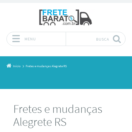
MENU
BUSCA
Pular para o conteúdo
Início
Fretes e mudanças Alegrete RS
Fretes e mudanças
Alegrete RS