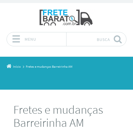
MENU
BUSCA
Pular para o conteúdo
Início
Fretes e mudanças Barreirinha AM
Fretes e mudanças
Barreirinha AM