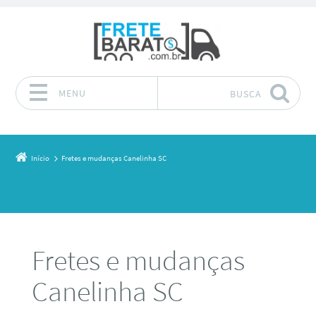
MENU
BUSCA
Pular para o conteúdo
Início
Fretes e mudanças Canelinha SC
Fretes e mudanças
Canelinha SC