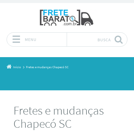
MENU
BUSCA
Pular para o conteúdo
Início
Fretes e mudanças Chapecó SC
Fretes e mudanças
Chapecó SC