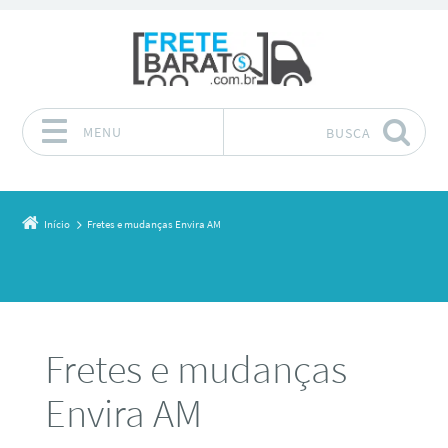
MENU
BUSCA
Pular para o conteúdo
Início
Fretes e mudanças Envira AM
Fretes e mudanças
Envira AM