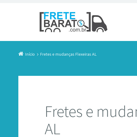
Início
Fretes e mudanças Flexeiras AL
Fretes e mudan
AL