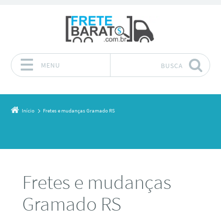
MENU
BUSCA
Pular para o conteúdo
Início
Fretes e mudanças Gramado RS
Fretes e mudanças
Gramado RS