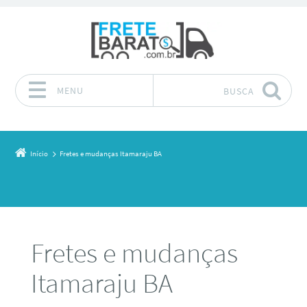
MENU
BUSCA
Pular para o conteúdo
Início
Fretes e mudanças Itamaraju BA
Fretes e mudanças
Itamaraju BA