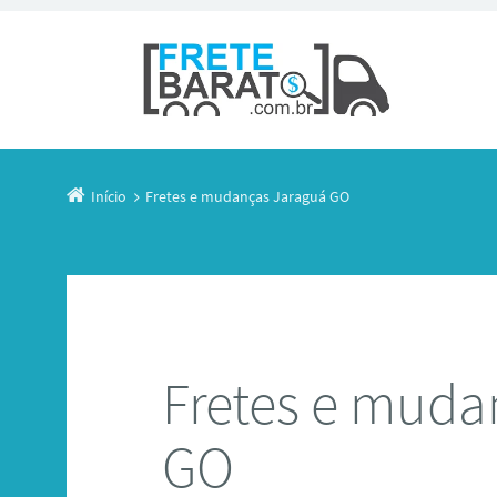
Início
Fretes e mudanças Jaraguá GO
Fretes e muda
GO