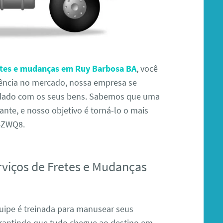
etes e mudanças em Ruy Barbosa BA
, você
iência no mercado, nossa empresa se
cuidado com os seus bens. Sabemos que uma
te, e nosso objetivo é torná-lo o mais
D4ZWQ8.
rviços de Fretes e Mudanças
ipe é treinada para manusear seus
rantindo que tudo chegue ao destino em