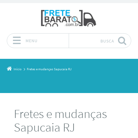
MENU
BUSCA
Pular para o conteúdo
Início
Fretes e mudanças Sapucaia RJ
Fretes e mudanças
Sapucaia RJ