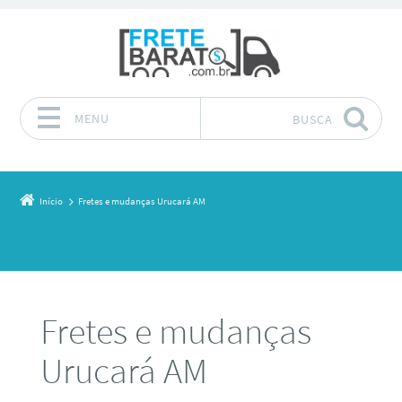
MENU
BUSCA
Pular para o conteúdo
Início
Fretes e mudanças Urucará AM
Fretes e mudanças
Urucará AM