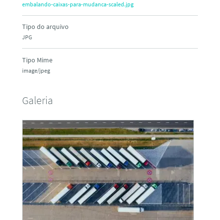
embalando-caixas-para-mudanca-scaled.jpg
Tipo do arquivo
JPG
Tipo Mime
image/jpeg
Galeria