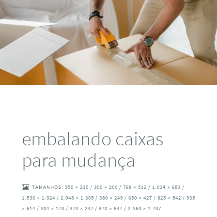
embalando caixas
para mudança
TAMANHOS:
350 × 230
/
300 × 200
/
768 × 512
/
1.024 × 683
/
1.536 × 1.024
/
2.048 × 1.365
/
380 × 249
/
650 × 427
/
825 × 542
/
935
× 614
/
304 × 170
/
370 × 247
/
970 × 647
/
2.560 × 1.707