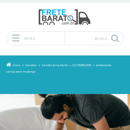
MENU
BUSCA
Pular para o conteúdo
Início
Carretos
Carreto Zona Norte → (11) 93288-1936
embalando
caixas para mudança