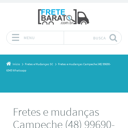
MENU
BUSCA
Pular para o conteúdo
Início
Fretes e Mudanças SC
Fretes e mudanças Campeche (48) 99690-
6545 Whatsapp
Fretes e mudanças
Campeche (48) 99690-