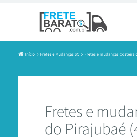
Início
Fretes e Mudanças SC
Fretes e mudanças Costeira 
Fretes e muda
do Pirajubaé 