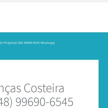
do Pirajubaé (48) 99690-6545 Whatsapp
nças Costeira
(48) 99690-6545