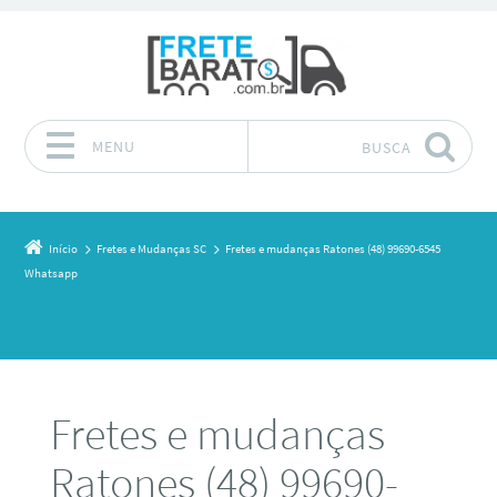
MENU
BUSCA
Pular para o conteúdo
Início
Fretes e Mudanças SC
Fretes e mudanças Ratones (48) 99690-6545
Whatsapp
Fretes e mudanças
Ratones (48) 99690-