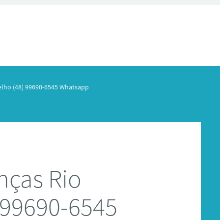
elho (48) 99690-6545 Whatsapp
nças Rio
 99690-6545