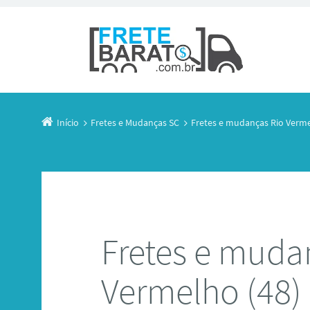
Início
Fretes e Mudanças SC
Fretes e mudanças Rio Verm
Fretes e muda
Vermelho (48)