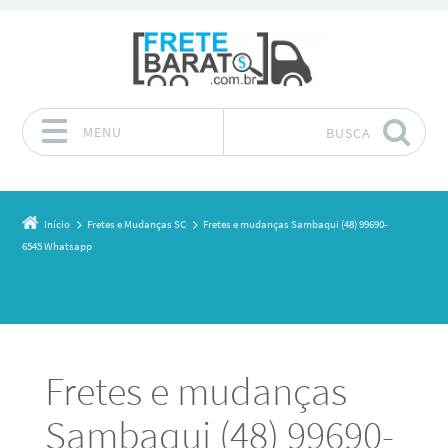
MENU
BUSCA
Pular para o conteúdo
Início
Fretes e Mudanças SC
Fretes e mudanças Sambaqui (48) 99690-
6545 Whatsapp
Fretes e mudanças
Sambaqui (48) 99690-