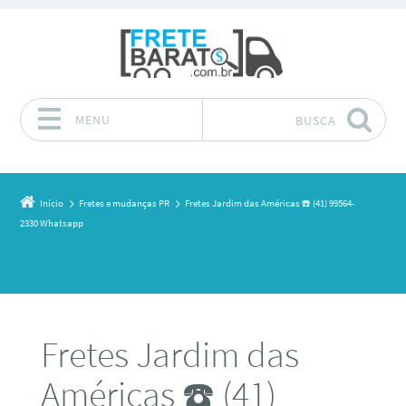
MENU
BUSCA
Pular para o conteúdo
Início
Fretes e mudanças PR
Fretes Jardim das Américas ☎️ (41) 99564-
2330 Whatsapp
Fretes Jardim das
Américas ☎️ (41)