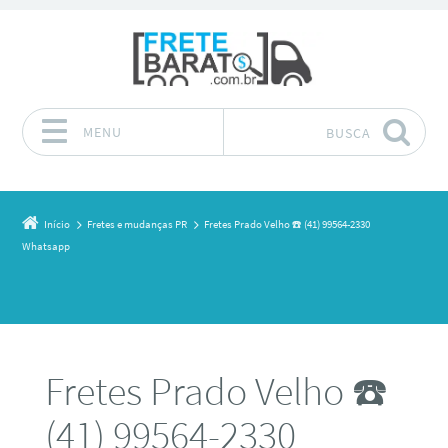
MENU
BUSCA
Pular para o conteúdo
Início
Fretes e mudanças PR
Fretes Prado Velho ☎️ (41) 99564-2330
Whatsapp
Fretes Prado Velho ☎️
(41) 99564-2330