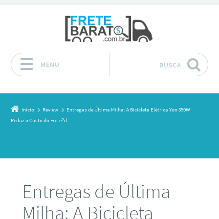
MENU
BUSCA
Pular para o conteúdo
Início
Review
Entregas de Última Milha: A Bicicleta Elétrica Yoo 350W
Reduz o Custo do Frete?d
Entregas de Última
Milha: A Bicicleta